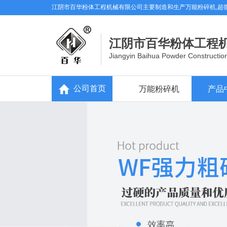
公司首页
江阴市百华粉体工程机械有限公司主要制造和生产万能粉碎机,超
万能粉碎机
产品中心
万能粉碎机
新闻资讯
江阴市百华粉体工程
超微粉碎机
关于我们
混合机
工厂展示
Jiangyin Baihua Powder Construction
筛粉机
在线留言
真空上料机
联系我们
制粒机系列
干燥机系列
公司首页
万能粉碎机
产品
粗碎机
口罩机