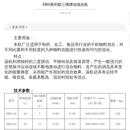
SBH系列双三维摆动混合机
2019-07-08
+ 更多详情 +
主要用途：
本机广泛适用于制药、化工、食品等行业的干粉物料混合，对
不同比重和不同粒度的几种物料也能进行快速而均匀的混合。
特点：
该机利用独特的三度摆动、平移转动及摇滚原理，产生一般强力的
交替脉冲运动连续不断地推动进行混合物料，其产生的涡流具有变
化的能量梯度，从而能产生很好的混合效果。该机还具有运转平
稳、噪音低、装载系数高、混合时间短等优点。
技术参数：
MAX装料
料筒容积
主轴转速
电机功率
外形尺寸（mm）
型号
容积
重量（kg）
（L）
（r/min）
（kw）
（长×宽×高）
（L）
SBH-10
10
7
0-20
0.18
640×620×550
120
SBH-25
25
17
0-15
0.55
900×900×750
150