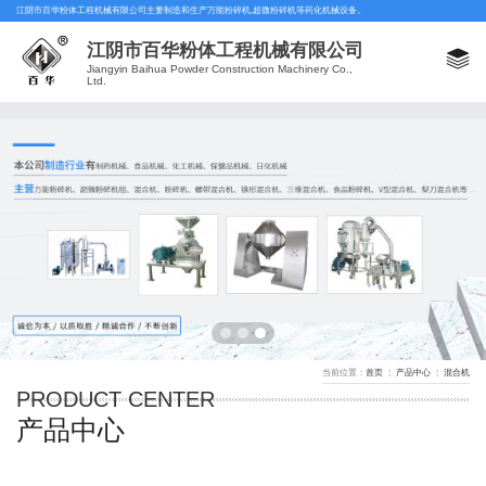
公司首页
江阴市百华粉体工程机械有限公司主要制造和生产万能粉碎机,超微粉碎机等药化机械设备。
万能粉碎机
产品中心
江阴市百华粉体工程机械有限公司
万能粉碎机
新闻资讯
Jiangyin Baihua Powder Construction Machinery Co.,
Ltd.
超微粉碎机
关于我们
混合机
工厂展示
筛粉机
在线留言
真空上料机
联系我们
制粒机系列
干燥机系列
粗碎机
口罩机
当前位置：
首页
￤
产品中心
￤
混合机
PRODUCT CENTER
产品中心