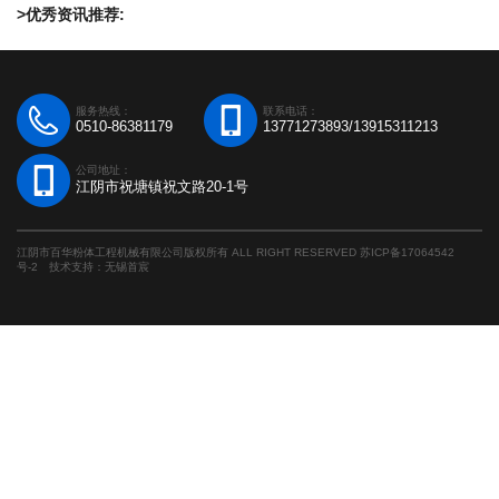
>优秀资讯推荐:
服务热线：
联系电话：
0510-86381179
13771273893/13915311213
公司地址：
江阴市祝塘镇祝文路20-1号
江阴市百华粉体工程机械有限公司版权所有 ALL RIGHT RESERVED
苏ICP备17064542
号-2
技术支持：
无锡首宸